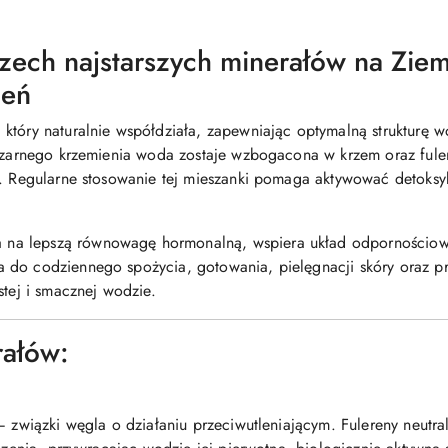
zech najstarszych minerałów na Ziem
ień
który naturalnie współdziała, zapewniając optymalną strukturę 
 czarnego krzemienia woda zostaje wzbogacona w krzem oraz fule
ń. Regularne stosowanie tej mieszanki pomaga aktywować detoksyk
na lepszą równowagę hormonalną, wspiera układ odpornościowy
 do codziennego spożycia, gotowania, pielęgnacji skóry oraz 
stej i smacznej wodzie.
rałów:
– związki węgla o działaniu przeciwutleniającym. Fulereny neutrali