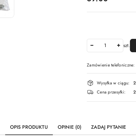
Ilość
szt.
Zamówienie telefoniczne
Dostępność
Wysyłka w ciągu:
2
i
Cena przesyłki:
dostawa
OPIS PRODUKTU
OPINIE (0)
ZADAJ PYTANIE