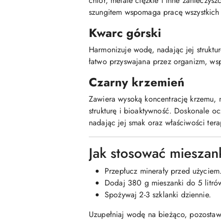
chlor, metale ciężkie i inne zanieczys
szungitem wspomaga pracę wszystkich
Kwarc górski
Harmonizuje wodę, nadając jej struktu
łatwo przyswajana przez organizm, ws
Czarny krzemień
Zawiera wysoką koncentrację krzemu, 
strukturę i bioaktywność. Doskonale ocz
nadając jej smak oraz właściwości ter
Jak stosować mieszan
Przepłucz minerały przed użyciem
Dodaj 380 g mieszanki do 5 litr
Spożywaj 2-3 szklanki dziennie.
Uzupełniaj wodę na bieżąco, pozostaw