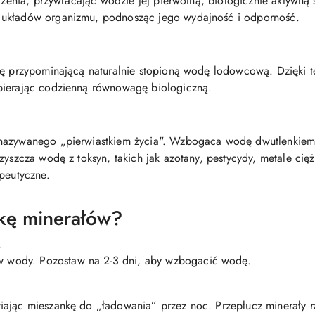
zczenia, przywracając wodzie jej pierwotną, biologicznie aktywną
 układów organizmu, podnosząc jego wydajność i odporność.
rę przypominającą naturalnie stopioną wodę lodowcową. Dzięki te
pierając codzienną równowagę biologiczną.
nazywanego „pierwiastkiem życia". Wzbogaca wodę dwutlenkiem 
yszcza wodę z toksyn, takich jak azotany, pestycydy, metale ciężk
apeutyczne.
kę minerałów?
.
ów wody. Pozostaw na 2-3 dni, aby wzbogacić wodę.
iając mieszankę do „ładowania” przez noc. Przepłucz minerały