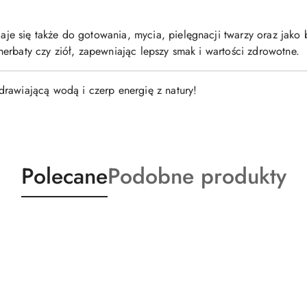
e się także do gotowania, mycia, pielęgnacji twarzy oraz jako
erbaty czy ziół, zapewniając lepszy smak i wartości zdrowotne.
rawiającą wodą i czerp energię z natury!
Produkty
Produkty
Polecane
Podobne produkty
o
o
statusie:
statusie: