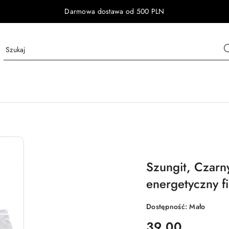
Darmowa dostawa od 500 PLN
Szungit, Czarn
energetyczny fi
Dostępność:
Mało
cena:
39.00