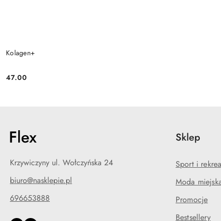
Kolagen+
47.00
Cena:
Sklep
Krzywiczyny ul. Wołczyńska 24
Sport i rekre
biuro@nasklepie.pl
Moda miejska
696653888
Promocje
Bestsellery