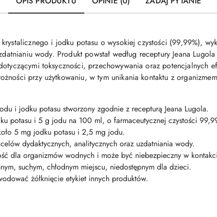
OPIS PRODUKTU
OPINIE (0)
ZADAJ PYTANIE
krystalicznego i jodku potasu o wysokiej czystości (99,99%), wy
uzdatnianiu wody. Produkt powstał według receptury Jeana Lugola
 dotyczącymi toksyczności, przechowywania oraz potencjalnych e
ożności przy użytkowaniu, w tym unikania kontaktu z organizme
odu i jodku potasu stworzony zgodnie z recepturą Jeana Lugola.
ku potasu i 5 g jodu na 100 ml, o farmaceutycznej czystości 99,9
koło 5 mg jodku potasu i 2,5 mg jodu.
 celów dydaktycznych, analitycznych oraz uzdatniania wody.
ość dla organizmów wodnych i może być niebezpieczny w kontakci
nym, suchym, chłodnym miejscu, niedostępnym dla dzieci.
dować żółknięcie etykiet innych produktów.