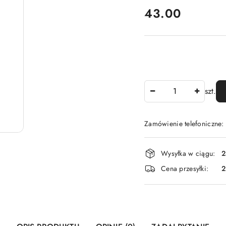
cena:
43.00
Ilość
szt.
Zamówienie telefoniczne
Dostępność
Wysyłka w ciągu:
2
i
Cena przesyłki:
dostawa