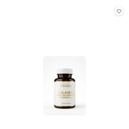
o
o
statusie:
statusie: