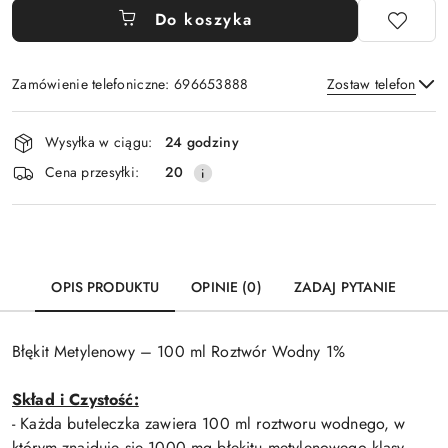
Do koszyka
Zamówienie telefoniczne: 696653888
Zostaw telefon
Dostępność
Wysyłka w ciągu:
24 godziny
i
Wyślij
Cena przesyłki:
20
dostawa
OPIS PRODUKTU
OPINIE (0)
ZADAJ PYTANIE
Błękit Metylenowy – 100 ml Roztwór Wodny 1%
Skład i Czystość:
- Każda buteleczka zawiera 100 ml roztworu wodnego, w
którym znajduje się 1000 mg błękitu metylenowego klasy