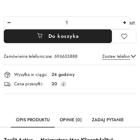
Ilość
szt.
Do koszyka
Zamówienie telefoniczne: 696653888
Zostaw telefon
Dostępność
Wysyłka w ciągu:
24 godziny
i
Wyślij
Cena przesyłki:
20
dostawa
OPIS PRODUKTU
OPINIE (0)
ZADAJ PYTANIE
Zeolit Active – Najczystsza Moc Klinoptylolitu!