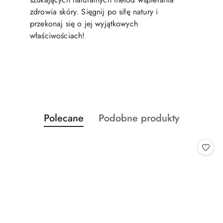
zdrowia skóry. Sięgnij po siłę natury i
przekonaj się o jej wyjątkowych
właściwościach!
Produkty
Produkty
Polecane
Podobne produkty
Pomiń karuzelę produktów
o
o
statusie:
statusie: