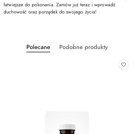
łatwiejsze do pokonania. Zamów już teraz i wprowadź
duchowość oraz porządek do swojego życia!
Produkty
Produkty
Polecane
Podobne produkty
Pomiń karuzelę produktów
o
o
statusie:
statusie: