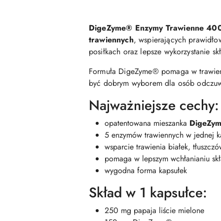
DigeZyme® Enzymy Trawienne 40
trawiennych
, wspierających prawidło
posiłkach oraz lepsze wykorzystanie s
Formuła DigeZyme® pomaga w trawie
być dobrym wyborem dla osób odczuwa
Najważniejsze cechy:
opatentowana mieszanka
DigeZy
5 enzymów trawiennych w jednej k
wsparcie trawienia białek, tłuszc
pomaga w lepszym wchłanianiu sk
wygodna forma kapsułek
Skład w 1 kapsułce:
250 mg papaja liście mielone