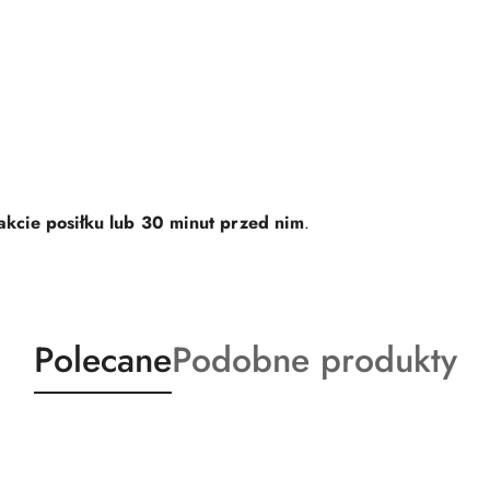
akcie posiłku lub 30 minut przed nim
.
Produkty
Produkty
Polecane
Podobne produkty
o
o
statusie:
statusie: