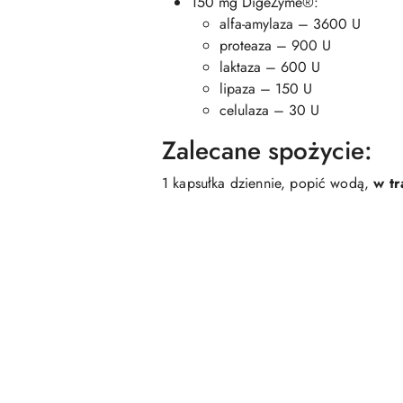
150 mg DigeZyme®:
alfa-amylaza – 3600 U
proteaza – 900 U
laktaza – 600 U
lipaza – 150 U
celulaza – 30 U
Zalecane spożycie:
1 kapsułka dziennie, popić wodą,
w tr
Pomiń karuzelę produktów