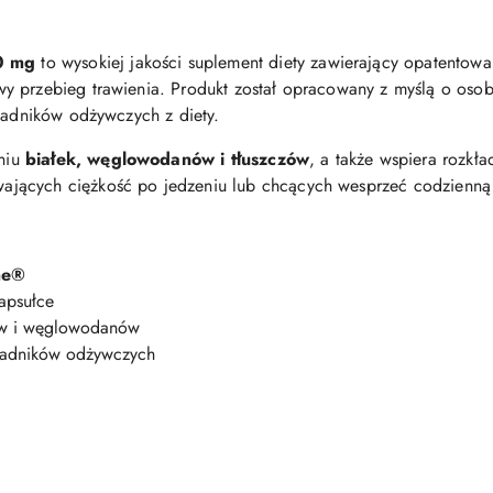
0 mg
to wysokiej jakości suplement diety zawierający opatentow
wy przebieg trawienia. Produkt został opracowany z myślą o oso
kładników odżywczych z diety.
niu
białek, węglowodanów i tłuszczów
, a także wspiera rozkła
jących ciężkość po jedzeniu lub chcących wesprzeć codzienną 
me®
apsułce
zów i węglowodanów
ładników odżywczych