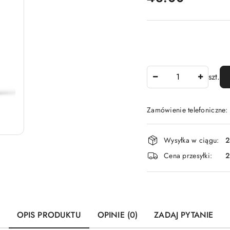
Ilość
szt.
Zamówienie telefoniczne
Dostępność
Wysyłka w ciągu:
2
i
Cena przesyłki:
dostawa
OPIS PRODUKTU
OPINIE (0)
ZADAJ PYTANIE