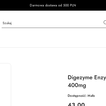
Darmowa dostawa od 500 PLN
Digezyme Enzy
400mg
Dostępność:
Mało
cena:
43.00